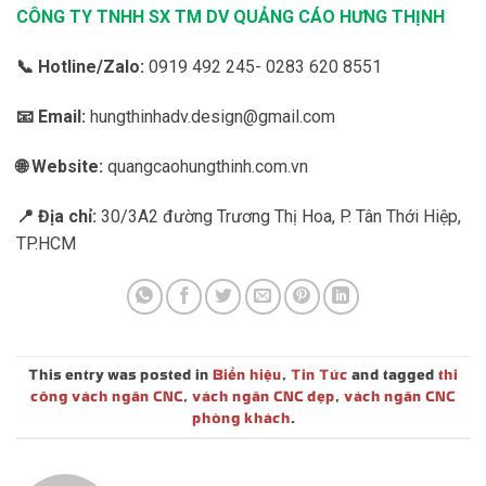
CÔNG TY TNHH SX TM DV QUẢNG CÁO HƯNG THỊNH
📞 Hotline/Zalo:
0919 492 245- 0283 620 8551
📧 Email:
hungthinhadv.design@gmail.com
🌐 Website:
quangcaohungthinh.com.vn
📍 Địa chỉ:
30/3A2 đường Trương Thị Hoa, P. Tân Thới Hiệp,
TP.HCM
This entry was posted in
Biển hiệu
,
Tin Tức
and tagged
thi
công vách ngăn CNC
,
vách ngăn CNC đẹp
,
vách ngăn CNC
phòng khách
.