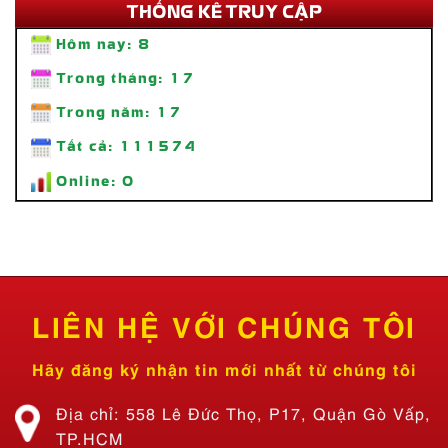
THỐNG KÊ TRUY CẬP
Hôm nay:
8
Trong tháng:
17
Thi Công Standee Chân Sắt – Giải Pháp Quảng Cáo Tiện Lợi, Bền
Đẹp
Trong năm:
17
Liên hệ
Tất cả:
111574
Online:
0
LIÊN HỆ VỚI CHÚNG TÔI
Hãy đăng ký nhận tin mới nhất từ chúng tôi
Địa chỉ: 558 Lê Đức Thọ, P17, Quận Gò Vấp,
TP.HCM