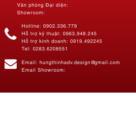
Văn phòng Đại diện:
Showroom:
Hotline: 0902.336.779
Hỗ trợ kỹ thuật: 0963.948.245
Hỗ trợ kinh doanh: 0919.492245
Thi Công Bảng Hiệu Quán Ăn Tiệm Lẩu Nhà Bon – Lẩu 69K SÀI
GÒN
Tel: 0283.6208551
Liên hệ
Email: hungthinhadv.design@gmail.com
Email Showroom: