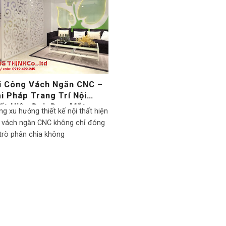
i Công Vách Ngăn CNC –
ải Pháp Trang Trí Nội
ất Hiện Đại, Đẹp Mắt
ng xu hướng thiết kế nội thất hiện
, vách ngăn CNC không chỉ đóng
 trò phân chia không