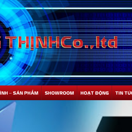
ÌNH – SẢN PHẨM
SHOWROOM
HOẠT ĐỘNG
TIN TỨ