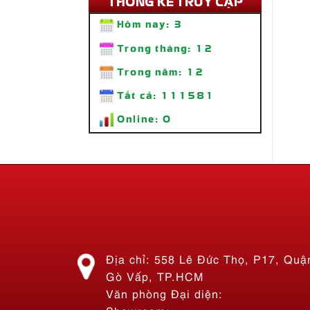
THỐNG KÊ TRUY CẬP
Hôm nay:
3
Trong tháng:
12
Trong năm:
12
Tất cả:
111581
Thi Công Bảng Hiệu Quán Ăn
Online:
0
Tiệm Lẩu Nhà Bon – Lẩu 69K SÀI
GÒN
Liên hệ
Địa chỉ: 558 Lê Đức Thọ, P17, Quậ
Gò Vấp, TP.HCM
Văn phòng Đại diện: