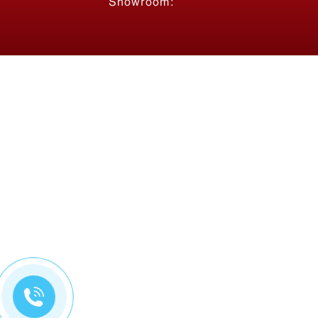
Showroom:
Thi công bảng hiệu Bánh Mì
Hoàng Phát Sài Gòn
Liên hệ
Gia Công Cắt CNC – Laser Theo
Yêu Cầu
Liên hệ