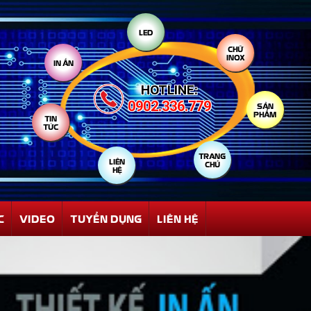
LED
IN ẤN
CHỮ
INOX
HOTLINE:
TIN
0902.336.779
TỨC
SẢN
PHẨM
LIÊN
HỆ
TRANG
CHỦ
C
VIDEO
TUYỂN DỤNG
LIÊN HỆ