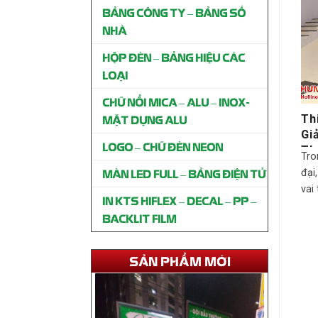
BẢNG CÔNG TY – BẢNG SỐ
NHÀ
HỘP ĐÈN – BẢNG HIỆU CÁC
LOẠI
CHỮ NỔI MICA – ALU – INOX-
Th
MẶT DỰNG ALU
Gi
LOGO – CHỮ ĐÈN NEON
Th
Tro
MÀN LED FULL – BẢNG ĐIỆN TỬ
đại
vai
Thi công bảng hiệu SPA Mộc
IN KTS HIFLEX – DECAL – PP –
Trượng Gò Vấp
BACKLIT FILM
Liên hệ
SẢN PHẨM MỚI