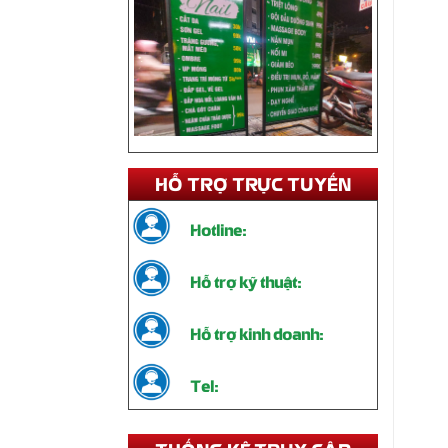
HỖ TRỢ TRỰC TUYẾN
Hotline:
Thi Công Standee Chân Sắt –
Giải Pháp Quảng Cáo Tiện Lợi,
Hỗ trợ kỹ thuật:
Bền Đẹp
Liên hệ
Hỗ trợ kinh doanh:
Tel: