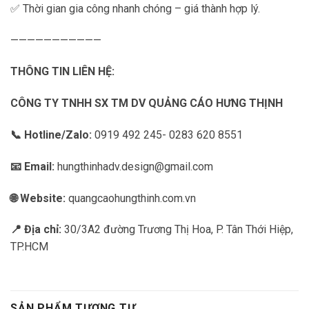
✅ Thời gian gia công nhanh chóng – giá thành hợp lý.
———————————
THÔNG TIN LIÊN HỆ:
CÔNG TY TNHH SX TM DV QUẢNG CÁO HƯNG THỊNH
📞 Hotline/Zalo:
0919 492 245- 0283 620 8551
📧 Email:
hungthinhadv.design@gmail.com
🌐 Website:
quangcaohungthinh.com.vn
📍 Địa chỉ:
30/3A2 đường Trương Thị Hoa, P. Tân Thới Hiệp,
TP.HCM
SẢN PHẨM TƯƠNG TỰ