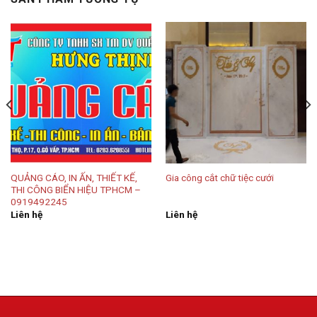
QUẢNG CÁO, IN ẤN, THIẾT KẾ,
Gia công cắt chữ tiệc cưới
THI CÔNG BIỂN HIỆU TPHCM –
0919492245
Liên hệ
Liên hệ