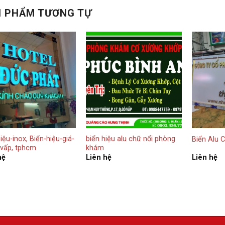
iệu-inox, Biển-hiệu-giá-
biển hiệu alu chữ nổi phòng
Biển Alu 
-vấp, tphcm
khám
hệ
Liên hệ
Liên hệ
LIÊN HỆ VỚI CHÚNG TÔI
Hãy đăng ký nhận tin mới nhất từ chúng tôi