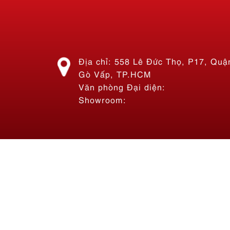
Địa chỉ: 558 Lê Đức Thọ, P17, Quậ
Gò Vấp, TP.HCM
Văn phòng Đại diện:
Showroom:
Hộp đèn hút nổi tròn đẹp bền
Liên hệ