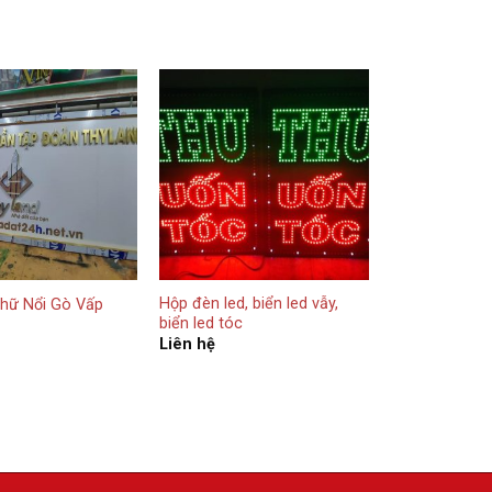
Hộp đèn led, biển led vẫy,
Chữ Nổi Gò Vấp
biển led tóc
Liên hệ