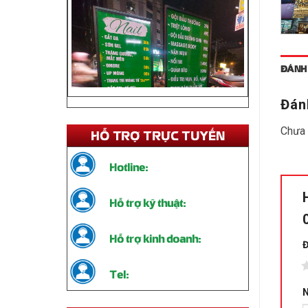
ĐÁNH 
Đán
Chưa 
HỖ TRỢ TRỰC TUYẾN
Hotline:
Thi Công Standee Chân Sắt – Giải
Hỗ trợ kỹ thuật:
Pháp Quảng Cáo Tiện Lợi, Bền Đẹp
Liên hệ
Hỗ trợ kinh doanh:
Đ
1
Tel:
N
THỐNG KÊ TRUY CẬP
Hôm nay:
11