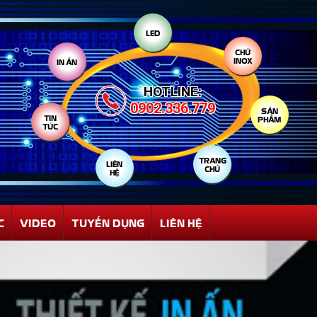
LED
IN ẤN
CHỮ
INOX
HOTLINE:
TIN
TỨC
0902.336.779
SẢN
PHẨM
LIÊN
HỆ
TRANG
CHỦ
C
VIDEO
TUYỂN DỤNG
LIÊN HỆ