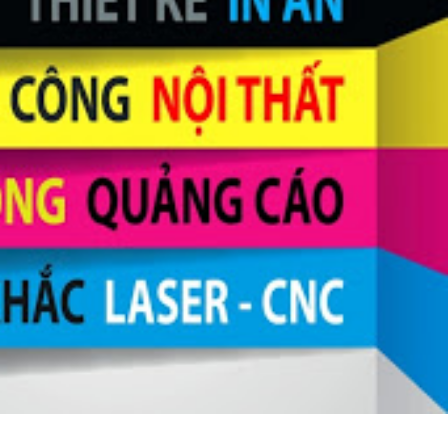
HỦ
/
HỘP ĐÈN - BẢNG HIỆU CÁC LOẠI
công biển hiệu quảng cáo