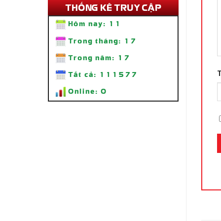
Trong tháng:
17
Trong năm:
17
Tất cả:
111577
Online:
0
Thi Công Bảng Hiệu Quán Ăn Tiệm
Lẩu Nhà Bon – Lẩu 69K SÀI GÒN
Liên hệ
SẢN