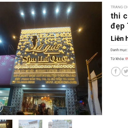
đẹp
Liên 
Danh mục
Từ khóa:
t