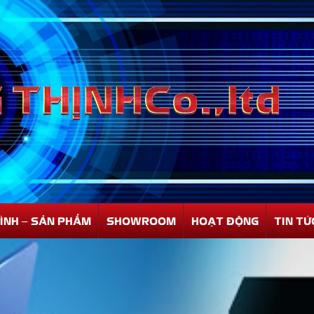
ÌNH – SẢN PHẨM
SHOWROOM
HOẠT ĐỘNG
TIN TỨ