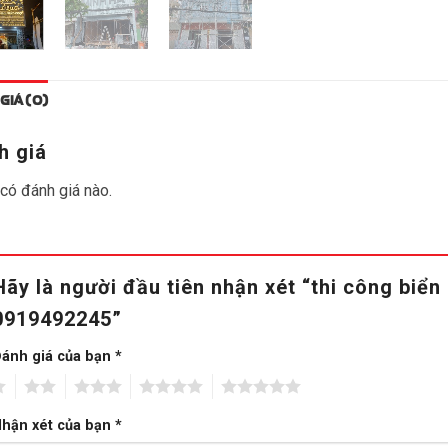
GIÁ (0)
h giá
có đánh giá nào.
Hãy là người đầu tiên nhận xét “thi công bi
0919492245”
ánh giá của bạn
*
2
3
4
5
hận xét của bạn
*