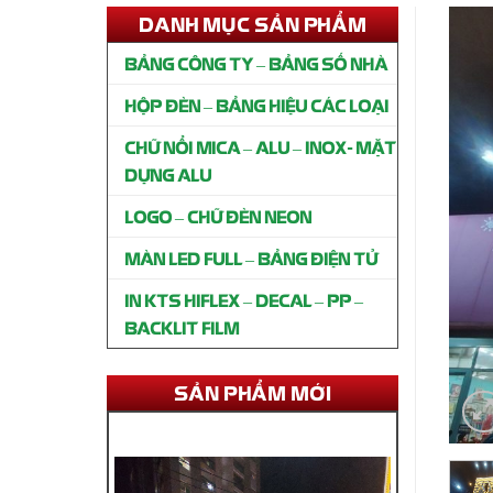
HỘP ĐÈN – BẢNG HIỆU CÁC LOẠI
CHỮ NỔI MICA – ALU – INOX- MẶT
DỰNG ALU
LOGO – CHỮ ĐÈN NEON
MÀN LED FULL – BẢNG ĐIỆN TỬ
IN KTS HIFLEX – DECAL – PP –
Thi công bảng hiệu SPA Mộc
Trượng Gò Vấp
BACKLIT FILM
Liên hệ
SẢN PHẨM MỚI