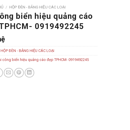
 TPHCM- 0919492245
hệ
:
HỘP ĐÈN - BẢNG HIỆU CÁC LOẠI
hi công biển hiệu quảng cáo đẹp TPHCM- 0919492245