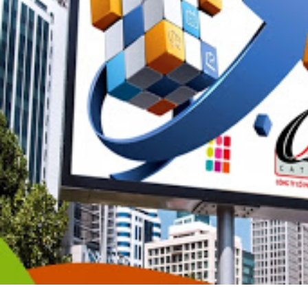
DANH MỤC SẢN PHẨM
BẢNG CÔNG TY – BẢNG SỐ NHÀ