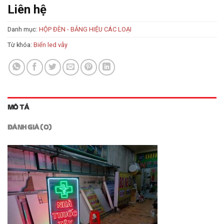
Liên hệ
Danh mục:
HỘP ĐÈN - BẢNG HIỆU CÁC LOẠI
Từ khóa:
Biển led vẫy
MÔ TẢ
ĐÁNH GIÁ (0)