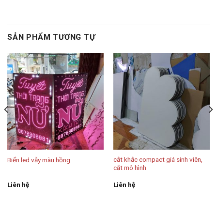
SẢN PHẨM TƯƠNG TỰ
cắt khắc compact giá sinh viên,
Biển led vẫy màu hồng
cắt mô hình
Liên hệ
Liên hệ