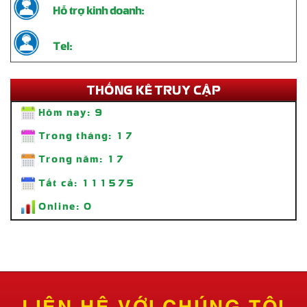
Hỗ trợ kinh doanh:
Tel:
THỐNG KÊ TRUY CẬP
Hôm nay:
9
Trong tháng:
17
Trong năm:
17
Tất cả:
111575
Online:
0
Thi Công Standee Chân Sắt – Giải Pháp Quảng Cáo Tiện Lợi, Bền
Đẹp
Liên hệ
LIÊN HỆ VỚI CHÚNG TÔI