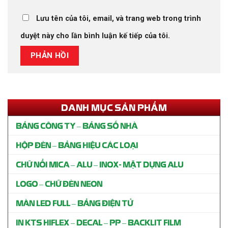
Lưu tên của tôi, email, và trang web trong trình
duyệt này cho lần bình luận kế tiếp của tôi.
DANH MỤC SẢN PHẨM
BẢNG CÔNG TY – BẢNG SỐ NHÀ
HỘP ĐÈN – BẢNG HIỆU CÁC LOẠI
CHỮ NỔI MICA – ALU – INOX- MẶT DỰNG ALU
LOGO – CHỮ ĐÈN NEON
MÀN LED FULL – BẢNG ĐIỆN TỬ
IN KTS HIFLEX – DECAL – PP – BACKLIT FILM