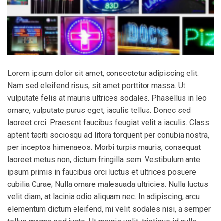
Lorem ipsum dolor sit amet, consectetur adipiscing elit.
Nam sed eleifend risus, sit amet porttitor massa. Ut
vulputate felis at mauris ultrices sodales. Phasellus in leo
ornare, vulputate purus eget, iaculis tellus. Donec sed
laoreet orci. Praesent faucibus feugiat velit a iaculis. Class
aptent taciti sociosqu ad litora torquent per conubia nostra,
per inceptos himenaeos. Morbi turpis mauris, consequat
laoreet metus non, dictum fringilla sem. Vestibulum ante
ipsum primis in faucibus orci luctus et ultrices posuere
cubilia Curae; Nulla ornare malesuada ultricies. Nulla luctus
velit diam, at lacinia odio aliquam nec. In adipiscing, arcu
elementum dictum eleifend, mi velit sodales nisi, a semper