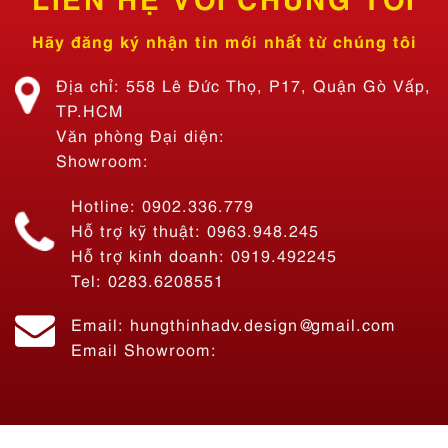
Hãy đăng ký nhận tin mới nhất từ chúng tôi
Địa chỉ: 558 Lê Đức Thọ, P17, Quận Gò Vấp,
TP.HCM
Văn phòng Đại diện:
Showroom:
Hotline: 0902.336.779
Hỗ trợ kỹ thuật: 0963.948.245
Hỗ trợ kinh doanh: 0919.492245
Tel: 0283.6208551
Email: hungthinhadv.design@gmail.com
Email Showroom:
Thi Công Bảng Hiệu Quán Ăn Tiệm Lẩu Nhà Bon – Lẩu 69K SÀI
GÒN
Liên hệ