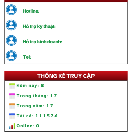
Hotline:
Hỗ trợ kỹ thuật:
Hỗ trợ kinh doanh:
Tel:
THỐNG KÊ TRUY CẬP
Hôm nay:
8
Trong tháng:
17
Trong năm:
17
Thi Công Standee Chân Sắt – Giải Pháp Quảng Cáo Tiện Lợi, Bền
Tất cả:
111574
Đẹp
Liên hệ
Online:
0