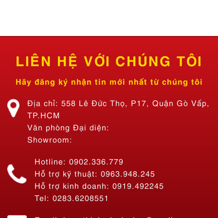
LIÊN HỆ VỚI CHÚNG TÔI
Hãy đăng ký nhận tin mới nhất từ chúng tôi
Địa chỉ: 558 Lê Đức Thọ, P17, Quận Gò Vấp,
TP.HCM
Văn phòng Đại diện:
Showroom:
Hotline: 0902.336.779
Hỗ trợ kỹ thuật: 0963.948.245
Hỗ trợ kinh doanh: 0919.492245
Tel: 0283.6208551
Thi Công Bảng Hiệu Quán Ăn Tiệm Lẩu Nhà Bon – Lẩu 69K SÀI
Email: hungthinhadv.design@gmail.com
GÒN