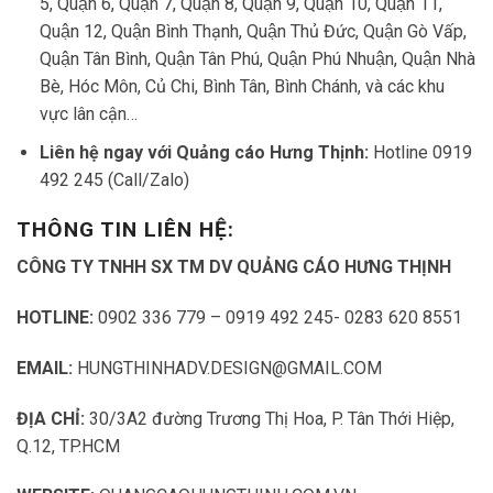
Quận 12, Quận Bình Thạnh, Quận Thủ Đức, Quận Gò Vấp,
Quận Tân Bình, Quận Tân Phú, Quận Phú Nhuận, Quận Nhà
Bè, Hóc Môn, Củ Chi, Bình Tân, Bình Chánh, và các khu
vực lân cận…
Liên hệ ngay với Quảng cáo Hưng Thịnh:
Hotline 0919
492 245 (Call/Zalo)
THÔNG TIN LIÊN HỆ:
CÔNG TY TNHH SX TM DV QUẢNG CÁO HƯNG THỊNH
HOTLINE:
0902 336 779 – 0919 492 245- 0283 620 8551
EMAIL:
HUNGTHINHADV.DESIGN@GMAIL.COM
ĐỊA CHỈ:
30/3A2 đường Trương Thị Hoa, P. Tân Thới Hiệp,
Q.12, TP.HCM
WEBSITE:
QUANGCAOHUNGTHINH.COM.VN