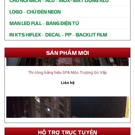
LOGO – CHỮ ĐÈN NEON
MÀN LED FULL – BẢNG ĐIỆN TỬ
IN KTS HIFLEX – DECAL – PP – BACKLIT FILM
SẢN PHẨM MỚI
Thi công bảng hiệu SPA Mộc Trượng Gò Vấp
Liên hệ
HỖ TRỢ TRỰC TUYẾN