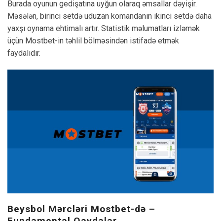
Məsələn, birinci setdə uduzan komandanın ikinci setdə daha
yaxşı oynama ehtimalı artır. Statistik məlumatları izləmək
üçün Mostbet-in təhlil bölməsindən istifadə etmək
faydalıdır.
Beysbol Mərcləri Mostbet-də –
Fundamental Qaydalar