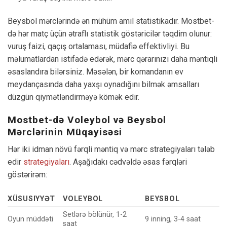
Beysbol mərclərində ən mühüm amil statistikadır. Mostbet-
də hər matç üçün ətraflı statistik göstəricilər təqdim olunur:
vuruş faizi, qaçış ortalaması, müdafiə effektivliyi. Bu
məlumatlardan istifadə edərək, mərc qərarınızı daha məntiqli
əsaslandıra bilərsiniz. Məsələn, bir komandanın ev
meydançasında daha yaxşı oynadığını bilmək əmsalları
düzgün qiymətləndirməyə kömək edir.
Mostbet-də Voleybol və Beysbol
Mərclərinin Müqayisəsi
Hər iki idman növü fərqli məntiq və mərc strategiyaları tələb
edir
strategiyaları
. Aşağıdakı cədvəldə əsas fərqləri
göstərirəm:
XÜSUSIYYƏT
VOLEYBOL
BEYSBOL
Setlərə bölünür, 1-2
Oyun müddəti
9 inning, 3-4 saat
saat