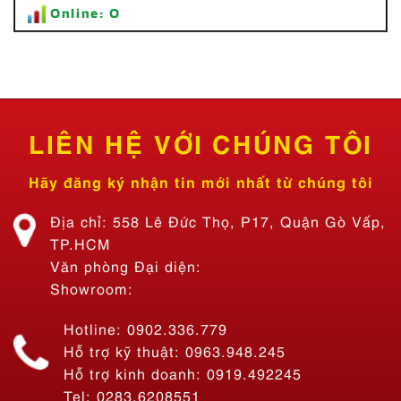
Tất cả:
111570
Online:
0
LIÊN HỆ VỚI CHÚNG TÔI
Hãy đăng ký nhận tin mới nhất từ chúng tôi
Địa chỉ: 558 Lê Đức Thọ, P17, Quận Gò Vấp,
TP.HCM
Văn phòng Đại diện:
Showroom:
Hotline: 0902.336.779
Hỗ trợ kỹ thuật: 0963.948.245
Thi Công Bảng Hiệu Quán Ăn Tiệm Lẩu Nhà Bon – Lẩu 69K SÀI
Hỗ trợ kinh doanh: 0919.492245