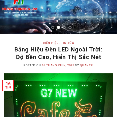
BIỂN HIỆU
,
TIN TỨC
Bảng Hiệu Đèn LED Ngoài Trời:
Độ Bền Cao, Hiển Thị Sắc Nét
POSTED ON
16 THÁNG CHÍN, 2025
BY
QUANTRI
16
Th9