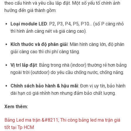
Giá
bảng LED điện tử
trong năm 2025 có sự chênh lệch tùy
theo cấu hình và yêu cầu lắp đặt. Một số yếu tố chính ảnh
hưởng đến giá thành gồm:
Loại module LED
: P2, P3, P4, P5, P10… (số P càng nhỏ
thì hình ảnh càng nét và giá càng cao).
Kích thước và độ phân giải
: Màn hình càng lớn, độ phân
giải càng cao thì chi phí càng tăng.
Vị trí lắp đặt
: Bảng trong nhà (indoor) thường rẻ hơn bảng
ngoài trời (outdoor) do yêu cầu chống nước, chống nắng.
Chính sách bảo hành & hậu mãi
: Đơn vị uy tín, bảo hành
dài hạn có giá nhỉnh hơn nhưng đảm bảo chất lượng.
Xem thêm:
Bảng Led ma trận &#8211; Thi công bảng led ma trận giá