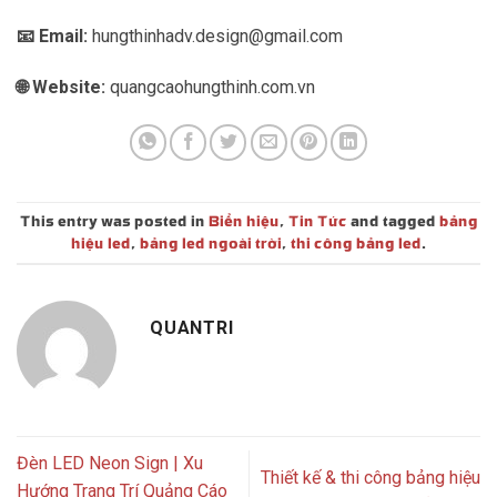
📞 Hotline/Zalo:
0919 492 245- 0283 620 8551
📧 Email:
hungthinhadv.design@gmail.com
🌐 Website:
quangcaohungthinh.com.vn
This entry was posted in
Biển hiệu
,
Tin Tức
and tagged
bảng
hiệu led
,
bảng led ngoài trời
,
thi công bảng led
.
QUANTRI
Đèn LED Neon Sign | Xu