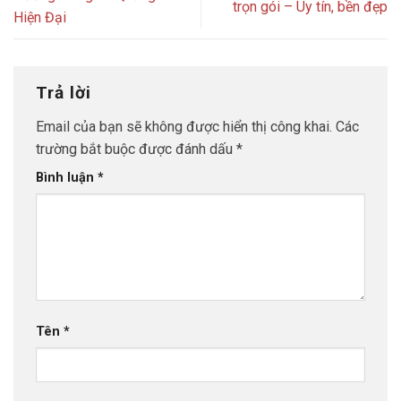
Thiết kế & thi công bảng hiệu
Hướng Trang Trí Quảng Cáo
trọn gói – Uy tín, bền đẹp
Hiện Đại
Trả lời
Email của bạn sẽ không được hiển thị công khai.
Các
trường bắt buộc được đánh dấu
*
Bình luận
*
Tên
*