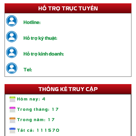
HỖ TRỢ TRỰC TUYẾN
Hotline:
Hỗ trợ kỹ thuật:
Hỗ trợ kinh doanh:
Tel:
THỐNG KÊ TRUY CẬP
Hôm nay:
4
Thi Công Standee Chân Sắt – Giải Pháp Quảng Cáo Tiện Lợi, Bền
Trong tháng:
17
Đẹp
Liên hệ
Trong năm:
17