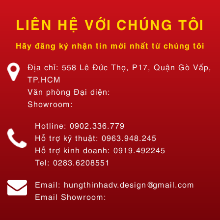
LIÊN HỆ VỚI CHÚNG TÔI
Hãy đăng ký nhận tin mới nhất từ chúng tôi
Địa chỉ: 558 Lê Đức Thọ, P17, Quận Gò Vấp,
TP.HCM
Văn phòng Đại diện:
Showroom:
Hotline: 0902.336.779
Hỗ trợ kỹ thuật: 0963.948.245
Hỗ trợ kinh doanh: 0919.492245
Tel: 0283.6208551
Email: hungthinhadv.design@gmail.com
Thi Công Bảng Hiệu Quán Ăn Tiệm Lẩu Nhà Bon – Lẩu 69K SÀI
Email Showroom:
GÒN
Liên hệ