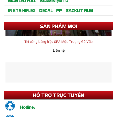
IN KTS HIFLEX – DECAL – PP – BACKLIT FILM
SẢN PHẨM MỚI
Thi công bảng hiệu SPA Mộc Trượng Gò Vấp
Liên hệ
HỖ TRỢ TRỰC TUYẾN
Hotline:
Hỗ trợ kỹ thuật: