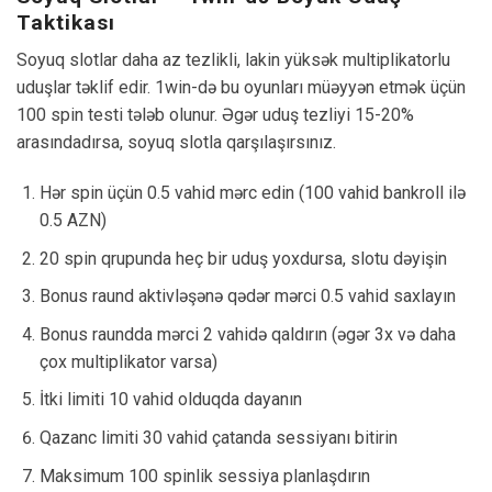
Soyuq slotlar daha az tezlikli, lakin yüksək multiplikatorlu
uduşlar təklif edir. 1win-də bu oyunları müəyyən etmək üçün
100 spin testi tələb olunur. Əgər uduş tezliyi 15-20%
arasındadırsa, soyuq slotla qarşılaşırsınız.
Hər spin üçün 0.5 vahid mərc edin (100 vahid bankroll ilə
0.5 AZN)
20 spin qrupunda heç bir uduş yoxdursa, slotu dəyişin
Bonus raund aktivləşənə qədər mərci 0.5 vahid saxlayın
Bonus raundda mərci 2 vahidə qaldırın (əgər 3x və daha
çox multiplikator varsa)
İtki limiti 10 vahid olduqda dayanın
Qazanc limiti 30 vahid çatanda sessiyanı bitirin
Maksimum 100 spinlik sessiya planlaşdırın