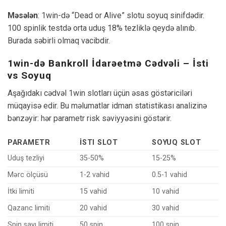
Məsələn
: 1win-də “Dead or Alive” slotu soyuq sinifdədir.
100 spinlik testdə orta uduş 18% tezliklə qeydə alınıb.
Burada səbirli olmaq vacibdir.
1win-də Bankroll İdarəetmə Cədvəli – İsti
vs Soyuq
Aşağıdakı cədvəl 1win slotları üçün əsas göstəriciləri
müqayisə edir. Bu məlumatlar idman statistikası analizinə
bənzəyir: hər parametr risk səviyyəsini göstərir.
PARAMETR
İSTI SLOT
SOYUQ SLOT
Uduş tezliyi
35-50%
15-25%
Mərc ölçüsü
1-2 vahid
0.5-1 vahid
İtki limiti
15 vahid
10 vahid
Qazanc limiti
20 vahid
30 vahid
Spin sayı limiti
50 spin
100 spin