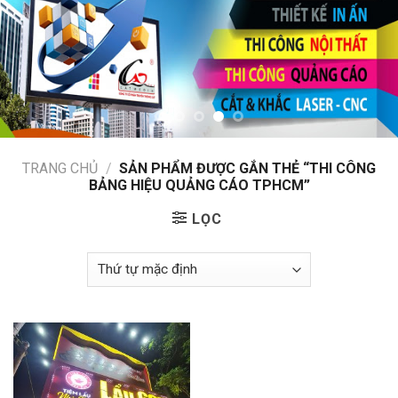
TRANG CHỦ
/
SẢN PHẨM ĐƯỢC GẮN THẺ “THI CÔNG
BẢNG HIỆU QUẢNG CÁO TPHCM”
LỌC