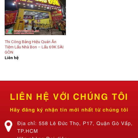
Thi Công Bảng Hiệu Quán Ăn
Tiệm Lẩu Nhà Bon – Lẩu 69K SÀI
GÒN
Liên hệ
LIÊN HỆ VỚI CHÚNG TÔI
Hãy đăng ký nhận tin mới nhất từ chúng tôi
Địa chỉ: 558 Lê Đức Thọ, P17, Quận Gò Vấp,
TP.HCM