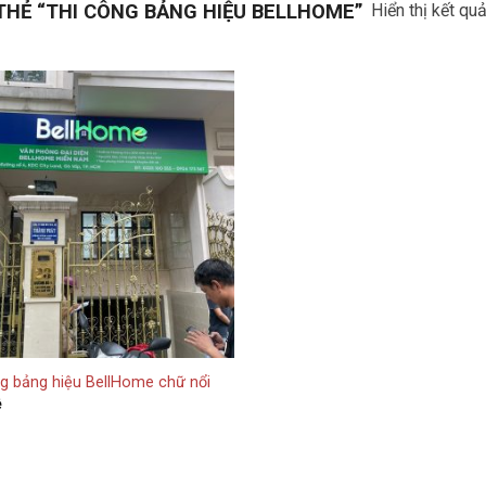
HẺ “THI CÔNG BẢNG HIỆU BELLHOME”
Hiển thị kết qu
g bảng hiệu BellHome chữ nổi
ệ