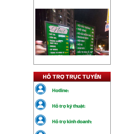
HỖ TRỢ TRỰC TUYẾN
Hotline:
Thi Công Standee Chân Sắt – Giải
Hỗ trợ kỹ thuật:
Pháp Quảng Cáo Tiện Lợi, Bền Đẹp
Liên hệ
Hỗ trợ kinh doanh: