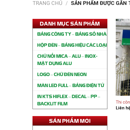
TRANG CHỦ
/
SẢN PHẨM ĐƯỢC GẮN T
DANH MỤC SẢN PHẨM
BẢNG CÔNG TY – BẢNG SỐ NHÀ
HỘP ĐÈN – BẢNG HIỆU CÁC LOẠI
CHỮ NỔI MICA – ALU – INOX-
MẶT DỰNG ALU
LOGO – CHỮ ĐÈN NEON
MÀN LED FULL – BẢNG ĐIỆN TỬ
IN KTS HIFLEX – DECAL – PP –
Thi công bảng hiệu SPA Mộc
Thi côn
BACKLIT FILM
Trượng Gò Vấp
Liên h
Liên hệ
SẢN PHẨM MỚI