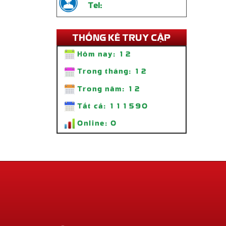
Tel:
THỐNG KÊ TRUY CẬP
Hôm nay:
12
Trong tháng:
12
Trong năm:
12
Tất cả:
111590
Online:
0
Thi Công Bảng Hiệu Quán Ăn Tiệm
Lẩu Nhà Bon – Lẩu 69K SÀI GÒN
Liên hệ