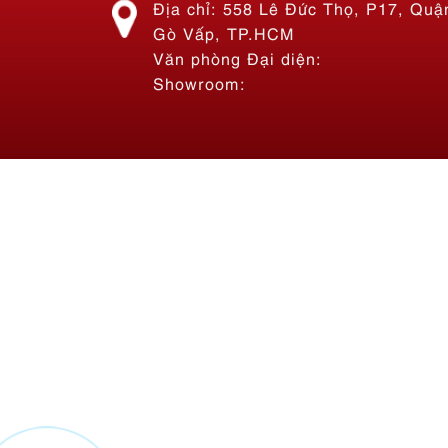
Địa chỉ: 558 Lê Đức Thọ, P17, Quậ
Gò Vấp, TP.HCM
Văn phòng Đại diện:
Showroom:
Thi công bảng hiệu Bánh Mì
Hoàng Phát Sài Gòn
Liên hệ