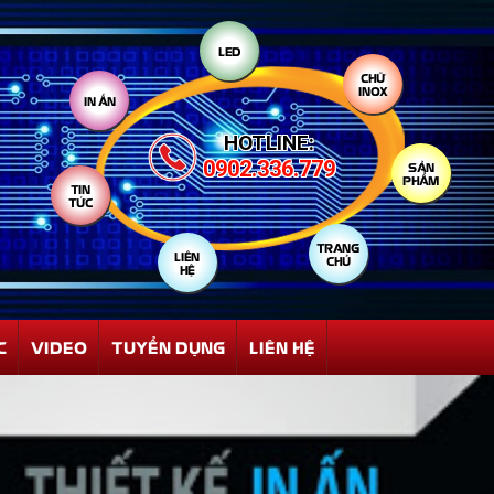
LED
IN ẤN
CHỮ
INOX
HOTLINE:
TIN
0902.336.779
TỨC
SẢN
PHẨM
LIÊN
HỆ
TRANG
CHỦ
C
VIDEO
TUYỂN DỤNG
LIÊN HỆ