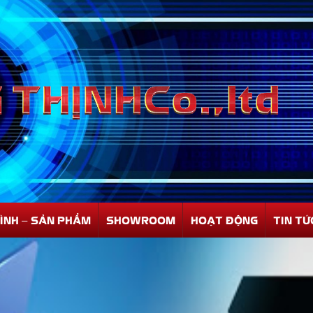
ÌNH – SẢN PHẨM
SHOWROOM
HOẠT ĐỘNG
TIN TỨ