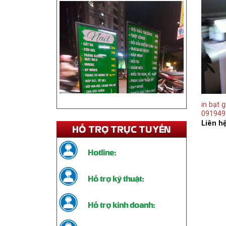
in bạt g
091949
Liên h
HỖ TRỢ TRỰC TUYẾN
Hotline:
Thi Công Standee Chân Sắt – Giải
Pháp Quảng Cáo Tiện Lợi, Bền Đẹp
Liên hệ
Hỗ trợ kỹ thuật:
Hỗ trợ kinh doanh:
Tel:
THỐNG KÊ TRUY CẬP