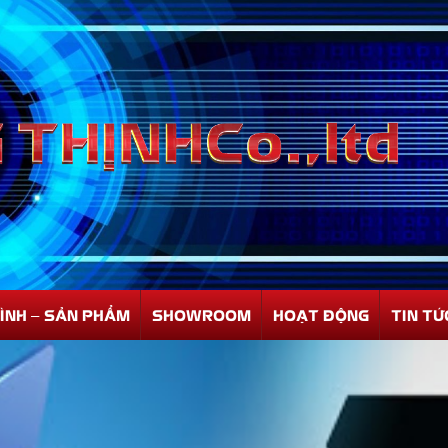
ÌNH – SẢN PHẨM
SHOWROOM
HOẠT ĐỘNG
TIN TỨ