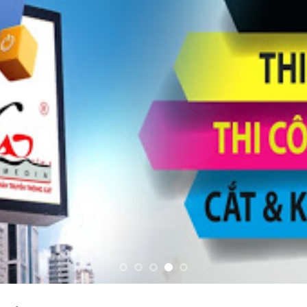
HẺ “IN DECAL”
Hiển thị tất cả