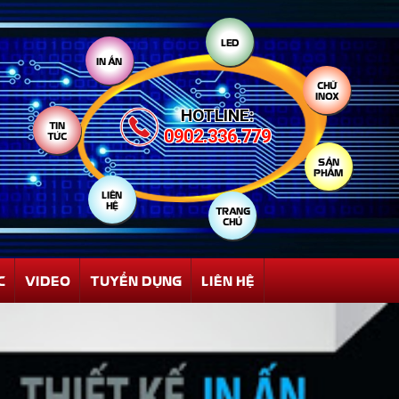
IN ẤN
LED
TIN
TỨC
HOTLINE:
CHỮ
INOX
0902.336.779
LIÊN
HỆ
SẢN
PHẨM
TRANG
CHỦ
C
VIDEO
TUYỂN DỤNG
LIÊN HỆ