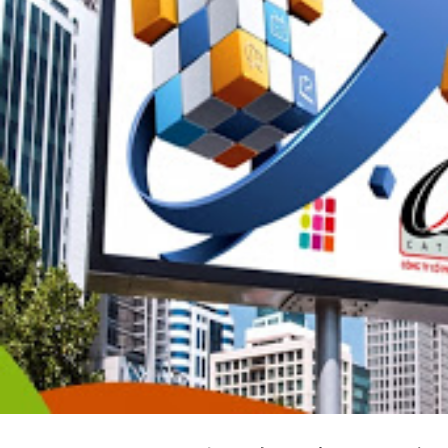
TRANG CHỦ
/
SẢN PHẨM ĐƯỢC GẮN T