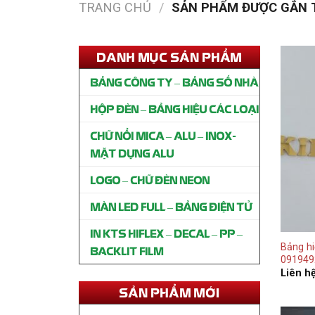
DANH MỤC SẢN PHẨM
BẢNG CÔNG TY – BẢNG SỐ NHÀ
HỘP ĐÈN – BẢNG HIỆU CÁC LOẠI
CHỮ NỔI MICA – ALU – INOX-
MẶT DỰNG ALU
LOGO – CHỮ ĐÈN NEON
MÀN LED FULL – BẢNG ĐIỆN TỬ
Thi công bảng hiệu SPA Mộc
Trượng Gò Vấp
IN KTS HIFLEX – DECAL – PP –
Liên hệ
Bảng h
BACKLIT FILM
091949
Liên h
SẢN PHẨM MỚI