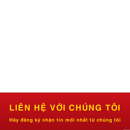
LIÊN HỆ VỚI CHÚNG TÔI
Hãy đăng ký nhận tin mới nhất từ chúng tôi
n
Hotline: 0902.336.779
Hỗ trợ kỹ thuật: 0963.948.245
Hỗ trợ kinh doanh: 0919.492245