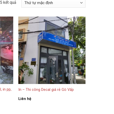
, in pp,
In – Thi công Decal giá rẻ Gò Vấp
Liên hệ