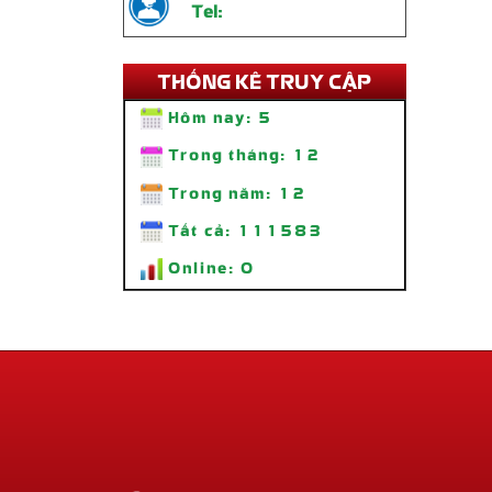
Hôm nay:
5
Trong tháng:
12
Trong năm:
12
Tất cả:
111583
Thi Công Bảng Hiệu Quán Ăn Tiệm
Online:
0
Lẩu Nhà Bon – Lẩu 69K SÀI GÒN
Liên hệ
Địa chỉ: 558 Lê Đức Thọ, P17, Quậ
Gò Vấp, TP.HCM
Văn phòng Đại diện: