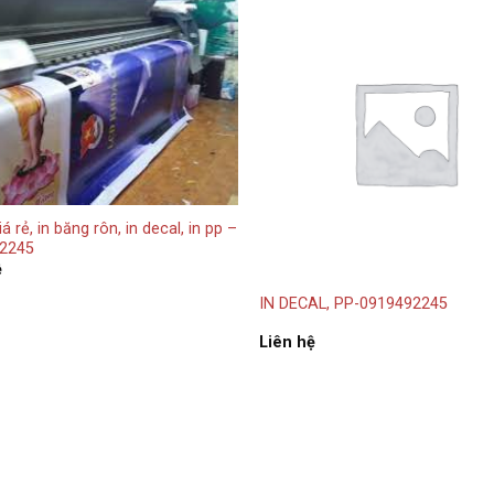
iá rẻ, in băng rôn, in decal, in pp –
2245
ệ
IN DECAL, PP-0919492245
Liên hệ