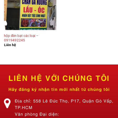
hộp đèn bạt các loại –
0919492245
Liên hệ
LIÊN HỆ VỚI CHÚNG TÔI
Hãy đăng ký nhận tin mới nhất từ chúng tôi
Địa chỉ: 558 Lê Đức Thọ, P17, Quận Gò Vấp,
TP.HCM
Văn phòng Đại diện: