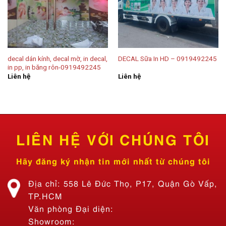
decal dán kính, decal mờ, in decal,
DECAL Sữa In HD – 0919492245
in pp, in băng rôn-0919492245
Liên hệ
Liên hệ
LIÊN HỆ VỚI CHÚNG TÔI
Hãy đăng ký nhận tin mới nhất từ chúng tôi
Địa chỉ: 558 Lê Đức Thọ, P17, Quận Gò Vấp,
TP.HCM
Văn phòng Đại diện:
Showroom: