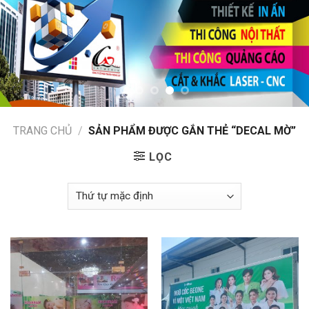
TRANG CHỦ
/
SẢN PHẨM ĐƯỢC GẮN THẺ “DECAL MỜ”
LỌC