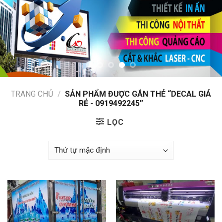
TRANG CHỦ
/
SẢN PHẨM ĐƯỢC GẮN THẺ “DECAL GIÁ
RẺ - 0919492245”
LỌC