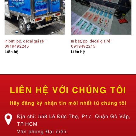
in bạt, pp, decal giá rẻ –
in bạt, pp, decal giá rẻ –
0919492245
0919492245
Liên hệ
Liên hệ
LIÊN HỆ VỚI CHÚNG TÔI
Hãy đăng ký nhận tin mới nhất từ chúng tôi
Địa chỉ: 558 Lê Đức Thọ, P17, Quận Gò Vấp,
TP.HCM
Văn phòng Đại diện: