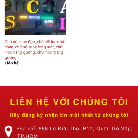
Chữ nổi inox đẹp, chữ nổi inox hắt
chân, chữ nổi inox lọng mặt, chữ
inox vàng gương, chữ inox trắng
gương
Liên hệ
LIÊN HỆ VỚI CHÚNG TÔI
Hãy đăng ký nhận tin mới nhất từ chúng tôi
Địa chỉ: 558 Lê Đức Thọ, P17, Quận Gò Vấp,
TP.HCM