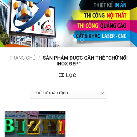
TRANG CHỦ
/
SẢN PHẨM ĐƯỢC GẮN THẺ “CHỮ NỔI
INOX ĐẸP”
LỌC