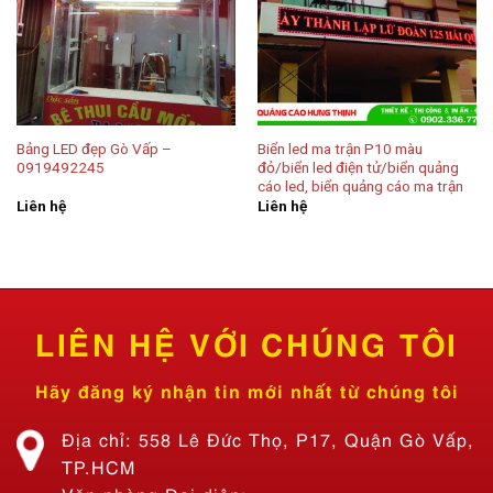
Bảng LED đẹp Gò Vấp –
Biển led ma trận P10 màu
0919492245
đỏ/biển led điện tử/biển quảng
cáo led, biển quảng cáo ma trận
Liên hệ
Liên hệ
LIÊN HỆ VỚI CHÚNG TÔI
Hãy đăng ký nhận tin mới nhất từ chúng tôi
Địa chỉ: 558 Lê Đức Thọ, P17, Quận Gò Vấp,
TP.HCM