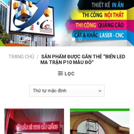
TRANG CHỦ
/
SẢN PHẨM ĐƯỢC GẮN THẺ “BIỂN LED
MA TRẬN P10 MÀU ĐỎ”
LỌC