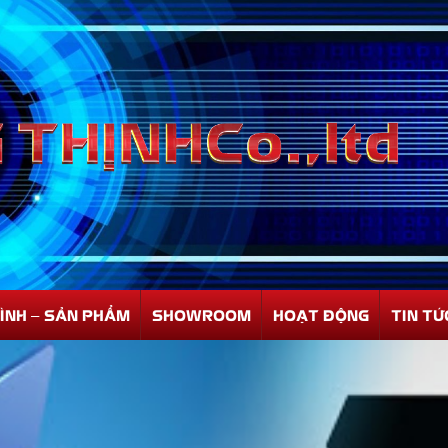
ÌNH – SẢN PHẨM
SHOWROOM
HOẠT ĐỘNG
TIN TỨ