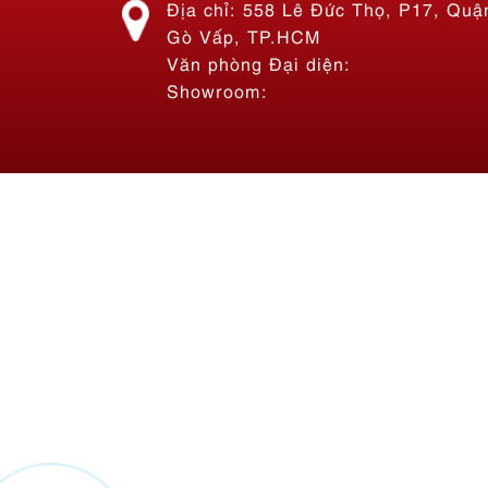
Địa chỉ: 558 Lê Đức Thọ, P17, Quậ
Gò Vấp, TP.HCM
Văn phòng Đại diện:
Showroom:
Thi công bảng hiệu Bánh Mì
Hoàng Phát Sài Gòn
Liên hệ