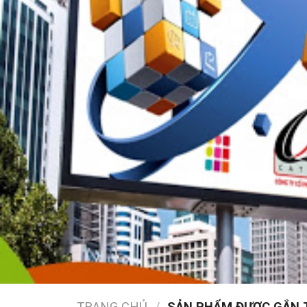
TRANG CHỦ
/
SẢN PHẨM ĐƯỢC GẮN TH