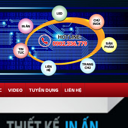
LED
IN ẤN
CHỮ
INOX
HOTLINE:
TIN
0902.336.779
TỨC
SẢN
PHẨM
LIÊN
HỆ
TRANG
CHỦ
C
VIDEO
TUYỂN DỤNG
LIÊN HỆ