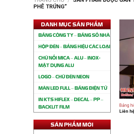
PHÊ TRỨNG”
DANH MỤC SẢN PHẨM
BẢNG CÔNG TY – BẢNG SỐ NHÀ
HỘP ĐÈN – BẢNG HIỆU CÁC LOẠI
CHỮ NỔI MICA – ALU – INOX-
MẶT DỰNG ALU
LOGO – CHỮ ĐÈN NEON
MÀN LED FULL – BẢNG ĐIỆN TỬ
IN KTS HIFLEX – DECAL – PP –
Thi công bảng hiệu SPA Mộc
Bảng hi
BACKLIT FILM
Trượng Gò Vấp
Liên h
Liên hệ
SẢN PHẨM MỚI