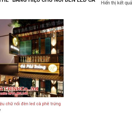
Hiển thị kết qu
ệu chữ nổi đèn led cà phê trứng
ệ