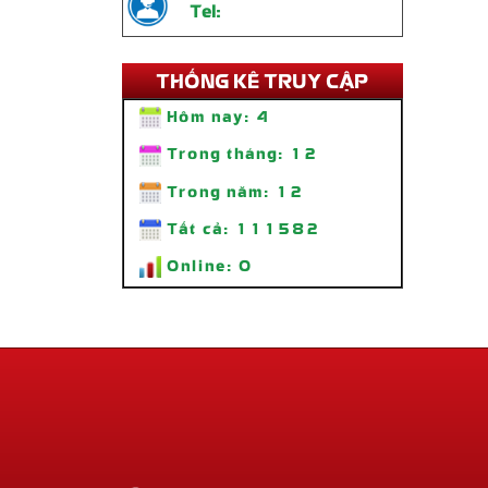
Tel:
THỐNG KÊ TRUY CẬP
Hôm nay:
4
Trong tháng:
12
Trong năm:
12
Tất cả:
111582
Online:
0
Thi Công Bảng Hiệu Quán Ăn Tiệm
Lẩu Nhà Bon – Lẩu 69K SÀI GÒN
Liên hệ