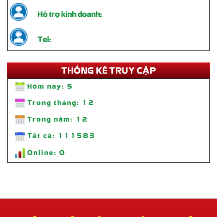
Hỗ trợ kinh doanh:
Tel:
THỐNG KÊ TRUY CẬP
Hôm nay:
5
Trong tháng:
12
Trong năm:
12
Thi Công Standee Chân Sắt – Giải Pháp Quảng Cáo Tiện Lợi, Bền
Tất cả:
111583
Đẹp
Liên hệ
Online:
0