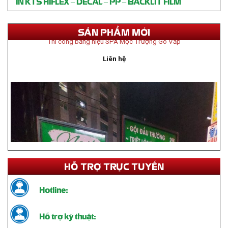
IN KTS HIFLEX – DECAL – PP – BACKLIT FILM
SẢN PHẨM MỚI
Thi công bảng hiệu SPA Mộc Trượng Gò Vấp
Liên hệ
HỖ TRỢ TRỰC TUYẾN
Hotline:
Hỗ trợ kỹ thuật: