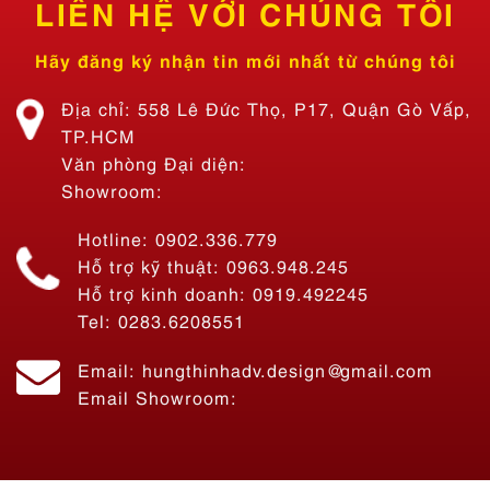
LIÊN HỆ VỚI CHÚNG TÔI
Hãy đăng ký nhận tin mới nhất từ chúng tôi
Địa chỉ: 558 Lê Đức Thọ, P17, Quận Gò Vấp,
TP.HCM
Văn phòng Đại diện:
Showroom:
Hotline: 0902.336.779
Hỗ trợ kỹ thuật: 0963.948.245
Hỗ trợ kinh doanh: 0919.492245
Tel: 0283.6208551
Thi Công Bảng Hiệu Quán Ăn Tiệm Lẩu Nhà Bon – Lẩu 69K SÀI
Email: hungthinhadv.design@gmail.com
GÒN
Liên hệ
Email Showroom: