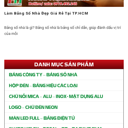
Làm Bảng Số Nhà Đẹp Giá Rẻ Tại TP.HCM
Bảng số nhà là gì? Bảng số nhà là bảng số chỉ dẫn, giúp đánh dấu vị trí
của mỗi
DANH MỤC SẢN PHẨM
BẢNG CÔNG TY – BẢNG SỐ NHÀ
HỘP ĐÈN – BẢNG HIỆU CÁC LOẠI
CHỮ NỔI MICA – ALU – INOX- MẶT DỰNG ALU
LOGO – CHỮ ĐÈN NEON
MÀN LED FULL – BẢNG ĐIỆN TỬ