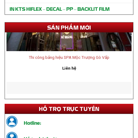
IN KTS HIFLEX – DECAL – PP – BACKLIT FILM
SẢN PHẨM MỚI
Thi công bảng hiệu SPA Mộc Trượng Gò Vấp
Liên hệ
HỖ TRỢ TRỰC TUYẾN
Hotline: