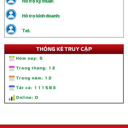
Hỗ trợ kỹ thuật:
Hỗ trợ kinh doanh:
Tel:
THỐNG KÊ TRUY CẬP
Hôm nay:
5
Trong tháng:
12
Trong năm:
12
Tất cả:
111583
Online:
0
Thi Công Standee Chân Sắt – Giải Pháp Quảng Cáo Tiện Lợi, Bền
Đẹp
Liên hệ