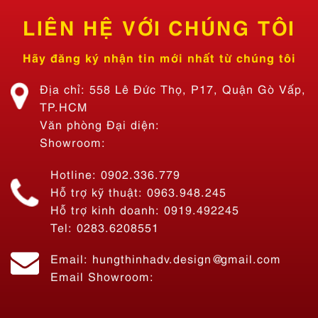
LIÊN HỆ VỚI CHÚNG TÔI
Hãy đăng ký nhận tin mới nhất từ chúng tôi
Địa chỉ: 558 Lê Đức Thọ, P17, Quận Gò Vấp,
TP.HCM
Văn phòng Đại diện:
Showroom:
Hotline: 0902.336.779
Hỗ trợ kỹ thuật: 0963.948.245
Hỗ trợ kinh doanh: 0919.492245
Tel: 0283.6208551
Email: hungthinhadv.design@gmail.com
Email Showroom:
Thi Công Bảng Hiệu Quán Ăn Tiệm Lẩu Nhà Bon – Lẩu 69K SÀI
GÒN