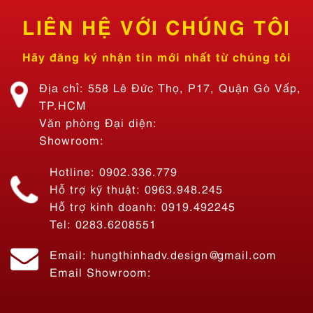
LIÊN HỆ VỚI CHÚNG TÔI
Hãy đăng ký nhận tin mới nhất từ chúng tôi
Địa chỉ: 558 Lê Đức Thọ, P17, Quận Gò Vấp,
TP.HCM
Văn phòng Đại diện:
Showroom:
Hotline: 0902.336.779
Hỗ trợ kỹ thuật: 0963.948.245
Hỗ trợ kinh doanh: 0919.492245
Tel: 0283.6208551
Thi Công Bảng Hiệu Quán Ăn Tiệm Lẩu Nhà Bon – Lẩu 69K SÀI
Email: hungthinhadv.design@gmail.com
GÒN
Email Showroom:
Liên hệ