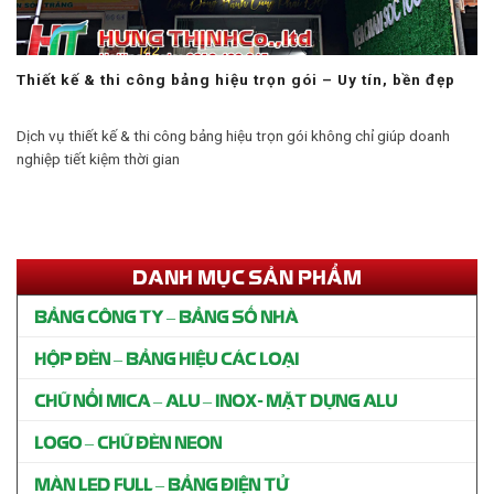
Thiết kế & thi công bảng hiệu trọn gói – Uy tín, bền đẹp
Dịch vụ thiết kế & thi công bảng hiệu trọn gói không chỉ giúp doanh
nghiệp tiết kiệm thời gian
DANH MỤC SẢN PHẨM
BẢNG CÔNG TY – BẢNG SỐ NHÀ
HỘP ĐÈN – BẢNG HIỆU CÁC LOẠI
CHỮ NỔI MICA – ALU – INOX- MẶT DỰNG ALU
LOGO – CHỮ ĐÈN NEON
MÀN LED FULL – BẢNG ĐIỆN TỬ