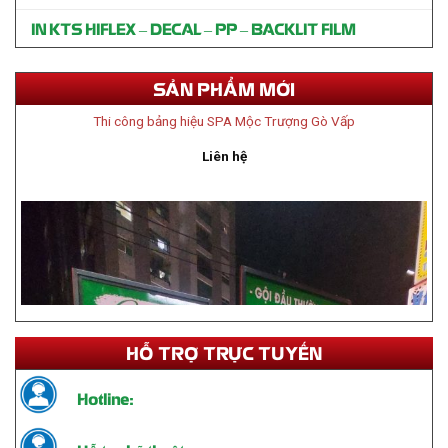
IN KTS HIFLEX – DECAL – PP – BACKLIT FILM
SẢN PHẨM MỚI
Thi công bảng hiệu SPA Mộc Trượng Gò Vấp
Liên hệ
HỖ TRỢ TRỰC TUYẾN
Hotline:
Hỗ trợ kỹ thuật: