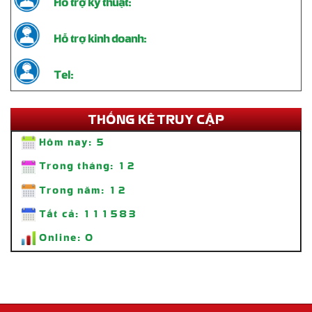
Hỗ trợ kinh doanh:
Tel:
THỐNG KÊ TRUY CẬP
Hôm nay:
5
Trong tháng:
12
Trong năm:
12
Thi Công Standee Chân Sắt – Giải Pháp Quảng Cáo Tiện Lợi, Bền
Tất cả:
111583
Đẹp
Liên hệ
Online:
0